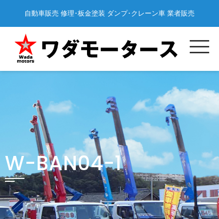
Skip
自動車販売 修理･板金塗装 ダンプ･クレーン車 業者販売
to
content
W-BAN04-1