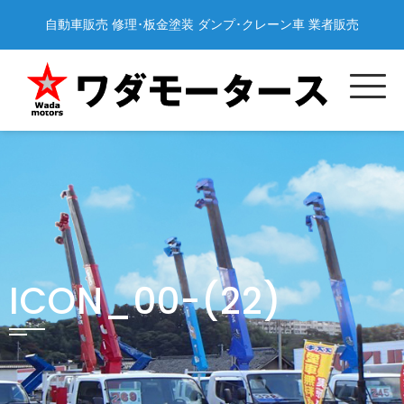
Skip
自動車販売 修理･板金塗装 ダンプ･クレーン車 業者販売
to
content
ICON_00-(22)